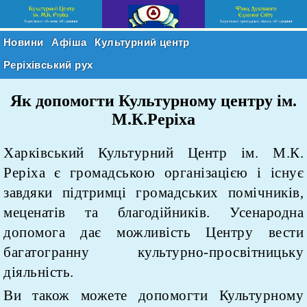
Новини
Афіша
Культурний центр
Реріхівський рух
Як допомогти Культурному центру ім.
М.К.Реріха
Харківський Культурний Центр ім. М.К.
Реріха є громадською організацією і існує
завдяки підтримці громадських помічників,
меценатів та благодійників. Усенародна
допомога дає можливість Центру вести
багатогранну культурно-просвітницьку
діяльність.
Ви також можете допомогти Культурному