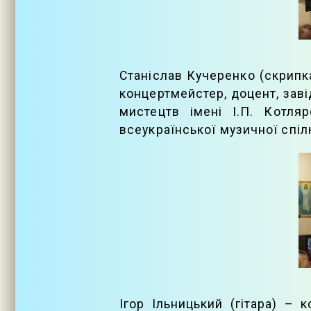
Станіслав Кучеренко (скрипк
концертмейстер, доцент, зав
мистецтв імені І.П. Котл
всеукраїнської музичної спіл
Ігор Ільницький (гітара) –