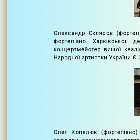
Олександр Скляров (фортеп
фортепіано Харківської д
концертмейстер вищої кваліф
Народної артистки України Є.
Олег Копелюк (фортепіано)