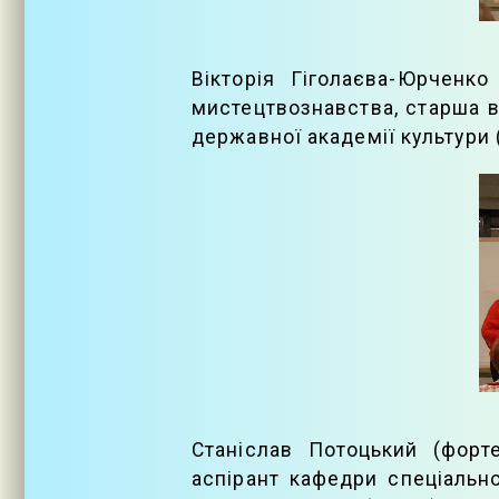
Вікторія Гіголаєва-Юрченк
мистецтвознавства, старша в
державної академії культури 
Станіслав Потоцький (форт
аспірант кафедри спеціально