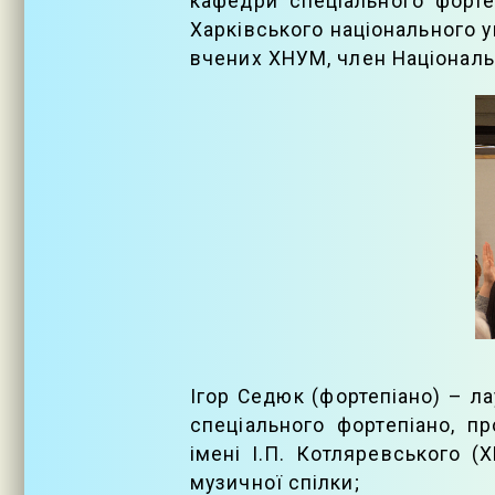
кафедри спеціального фортеп
Харківського національного у
вчених ХНУМ, член Національн
Ігор Седюк (фортепіано) – л
спеціального фортепіано, п
імені І.П. Котляревського 
музичної спілки;