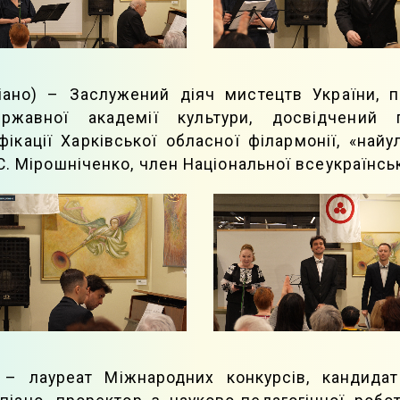
іано) – Заслужений діяч мистецтв України, п
ержавної академії культури, досвідчений п
ікації Харківської обласної філармонії, «на
С. Мірошніченко, член Національної всеукраїнськ
 – лауреат Міжнародних конкурсів, кандидат