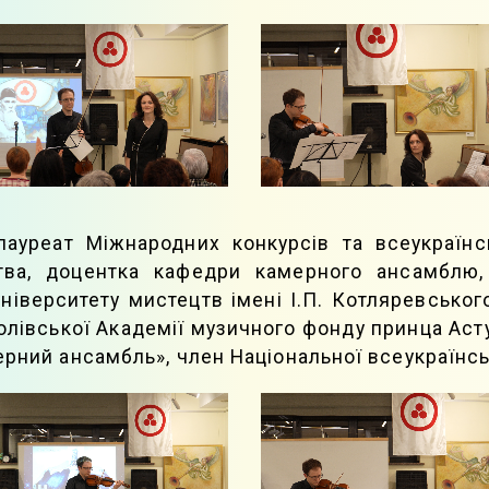
лауреат Міжнародних конкурсів та всеукраїнсь
тва, доцентка кафедри камерного ансамблю,
університету мистецтв імені І.П. Котляревсько
івської Академії музичного фонду принца Астур
ерний ансамбль», член Національної всеукраїнсь