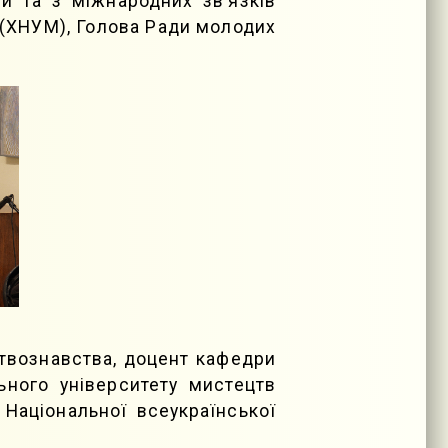
ти та з міжнародних зв’язків
о (ХНУМ), Голова Ради молодих
цтвознавства, доцент кафедри
ьного університету мистецтв
Національної всеукраїнської