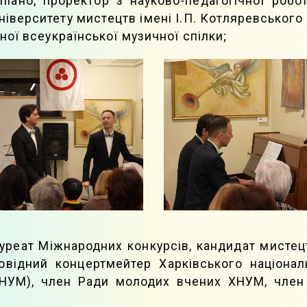
іано, проректор з науково-педагогічної робо
ніверситету мистецтв імені І.П. Котляревськог
ої всеукраїнської музичної спілки;
ауреат Міжнародних конкурсів, кандидат мисте
ровідний концертмейтер Харківського націонал
(ХНУМ), член Ради молодих вчених ХНУМ, член 