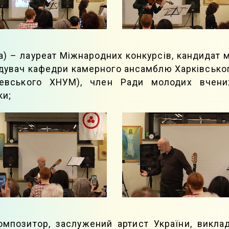
а) – лауреат Міжнародних конкурсів, кандидат 
ідувач кафедри камерного ансамблю Харківськог
яревського ХНУМ), член Ради молодих вчени
ки;
 композитор, заслужений артист України, викл