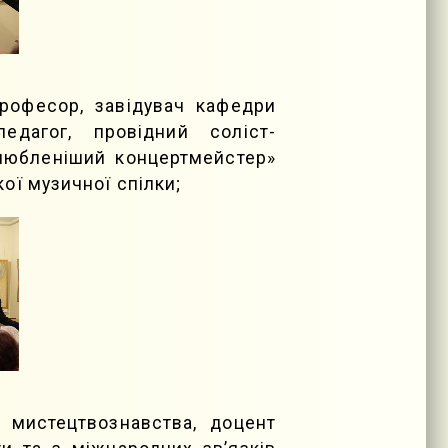
рофесор, завідувач кафедри
едагог, провідний соліст-
йулюбленіший концертмейстер»
ої музичної спілки;
 мистецтвознавства, доцент