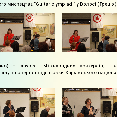
о мистецтва "Guitar olympiad " у Во́лосі (Греція)
ано) – лауреат Міжнародних конкурсів, кан
іву та оперної підготовки Харківського націон