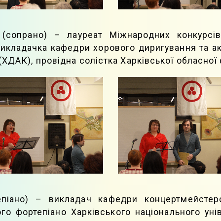
о (сопрано) – лауреат Міжнародних конкурсів
икладачка кафедри хорового диригування та ак
(ХДАК), провідна солістка Харківської обласної 
епіано) – викладач кафедри концертмейстерс
го фортепіано Харківського національного унів